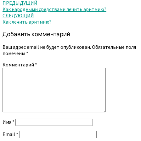
Навигация
ПРЕДЫДУЩИЙ
Как народными средствами лечить аритмию?
по
СЛЕДУЮЩИЙ
записям
Как лечить аритмию?
Добавить комментарий
Ваш адрес email не будет опубликован.
Обязательные поля
помечены
*
Комментарий
*
Имя
*
Email
*