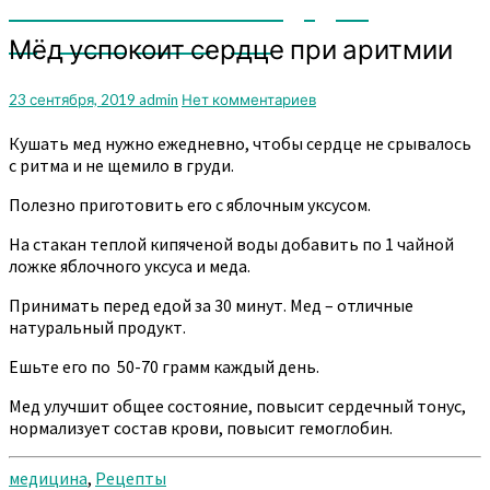
мы поможем вам или дадим
подсказку. Заходите
Мёд
Мёд успокоит сердце при аритмии
успокоит
сердце
Комментарии
23 сентября, 2019
admin
Нет комментариев
при
аритмии
Кушать мед нужно ежедневно, чтобы сердце не срывалось
с ритма и не щемило в груди.
Полезно приготовить его с яблочным уксусом.
На стакан теплой кипяченой воды добавить по 1 чайной
ложке яблочного уксуса и меда.
Принимать перед едой за 30 минут. Мед – отличные
натуральный продукт.
Ешьте его по 50-70 грамм каждый день.
Мед улучшит общее состояние, повысит сердечный тонус,
нормализует состав крови, повысит гемоглобин.
медицина
,
Рецепты