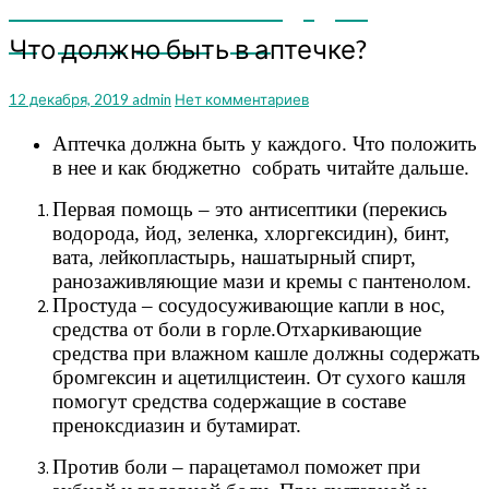
мы поможем вам или дадим
подсказку. Заходите
Что
Что должно быть в аптечке?
должно
быть
Комментарии
12 декабря, 2019
admin
Нет комментариев
в
аптечке?
Аптечка должна быть у каждого. Что положить
в нее и как бюджетно собрать читайте дальше.
Первая помощь – это антисептики (перекись
водорода, йод, зеленка, хлоргексидин), бинт,
вата, лейкопластырь, нашатырный спирт,
ранозаживляющие мази и кремы с пантенолом.
Простуда – сосудосуживающие капли в нос,
средства от боли в горле.Отхаркивающие
средства при влажном кашле должны содержать
бромгексин и ацетилцистеин. От сухого кашля
помогут средства содержащие в составе
преноксдиазин и бутамират.
Против боли – парацетамол поможет при