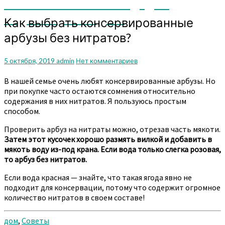
мы поможем вам или дадим
подсказку. Заходите
Как
Как выбрать консервированные
выбрать
арбузы без нитратов?
консервированные
арбузы
без
Комментарии
5 октября, 2019
admin
Нет комментариев
нитратов?
В нашей семье очень любят консервированные арбузы. Но
при покупке часто остаются сомнения относительно
содержания в них нитратов. Я пользуюсь простым
способом.
Проверить арбуз на нитраты можно, отрезав часть мякоти.
Затем этот кусочек хорошо размять вилкой и добавить в
мякоть воду из-под крана. Если вода только слегка розовая,
то арбуз без нитратов.
Если вода красная — знайте, что такая ягода явно не
подходит для консервации, потому что содержит огромное
количество нитратов в своем составе!
дом
,
Советы