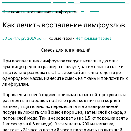
мы поможем вам или дадим
Как лечить воспаление лимфоузлов
подсказку. Заходите
Как лечить воспаление лимфоузлов
23 сентября, 2019
admin
Комментарии
Нет комментариев
Смесь для аппликаций
При воспаленных лимфоузлах следует испечь в духовке
луковицу среднего размера в шелухе, затем очистить ее и
тщательно размешать с 1 ст. ложкой аптечного дегтя до
однородной массы. Нанесите смесь на ткань и приложить к
лим­фоузлам.
Параллельно необходимо принимать настой: просушить и
растереть в порошок по 1 кг отростков пихты и корней
малины, тщательно их перемешать и в эмалированной
посуде выложить слой смеси порошка, затем слой сахара, а
потом слой меда. Так и чередовать (на 1,5 кг порошка взять
1 кг сахара и 0,5 кг меда). Затем влить 200 мл кипятка,
настоять 24 часа, а потом 8 часов протомить на кипящей