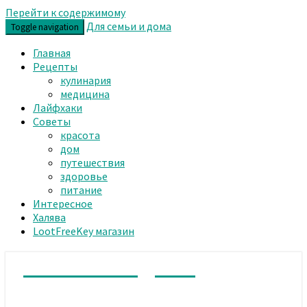
Перейти к содержимому
Для семьи и дома
Toggle navigation
Главная
Рецепты
кулинария
медицина
Лайфхаки
Советы
красота
дом
путешествия
здоровье
питание
Интересное
Халява
LootFreeKey магазин
Для семьи и дома
Сайт обо всем, мы рады вам. Может